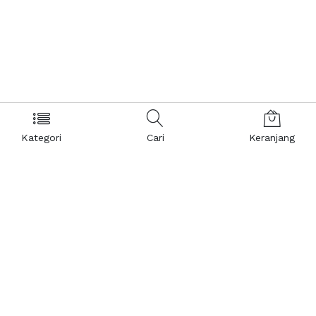
Kategori
Cari
Keranjang
Layanan Pelanggan
Kebijakan & Privasi