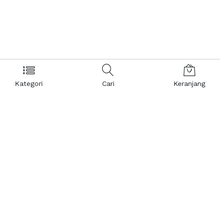
Kategori
Cari
Keranjang
Layanan Pelanggan
Kebijakan & Privasi
Pusat Bantuan