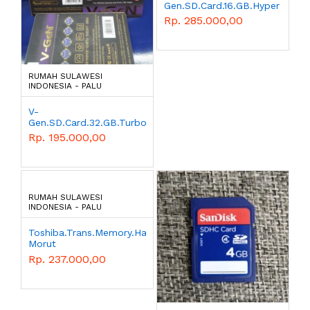
Gen.SD.Card.16.GB.Hyper
Morut
Rp. 285.000,00
RUMAH SULAWESI
INDONESIA - PALU
V-
Gen.SD.Card.32.GB.Turbo
Morut
Rp. 195.000,00
RUMAH SULAWESI
INDONESIA - PALU
Toshiba.Trans.Memory.Hayabusha.16GB
Morut
Rp. 237.000,00