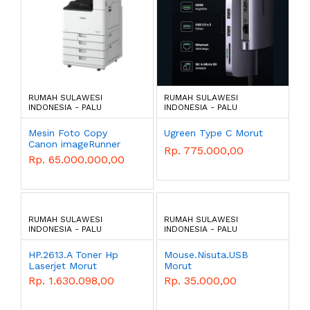
RUMAH SULAWESI
RUMAH SULAWESI
INDONESIA - PALU
INDONESIA - PALU
Mesin Foto Copy
Ugreen Type C Morut
Canon imageRunner
Rp. 775.000,00
2925i / iR-2925i DADF
Rp. 65.000.000,00
Mesin Fotocopy
Monochrome A3
RUMAH SULAWESI
RUMAH SULAWESI
INDONESIA - PALU
INDONESIA - PALU
HP.2613.A Toner Hp
Mouse.Nisuta.USB
Laserjet Morut
Morut
Rp. 1.630.098,00
Rp. 35.000,00