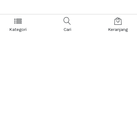
Kategori
Cari
Keranjang
Layanan Pelanggan
Kebijakan & Privasi
Pusat Bantuan
Layanan Pengaduan