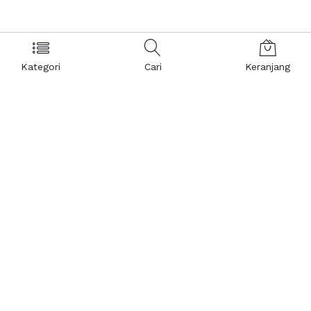
Kategori
Cari
Keranjang
Layanan Pelanggan
Kebijakan & Privasi
Pusat Bantuan
Layanan Pengaduan