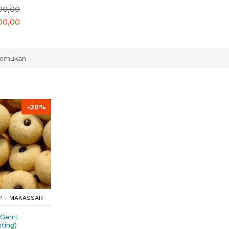
00,00
00,00
temukan
-20%
P - MAKASSAR
Genit
ting)