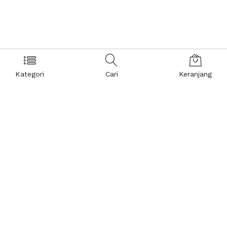
Kategori
Cari
Keranjang
Layanan Pelanggan
Kebijakan & Privasi
Pusat Bantuan
Layanan Pengaduan