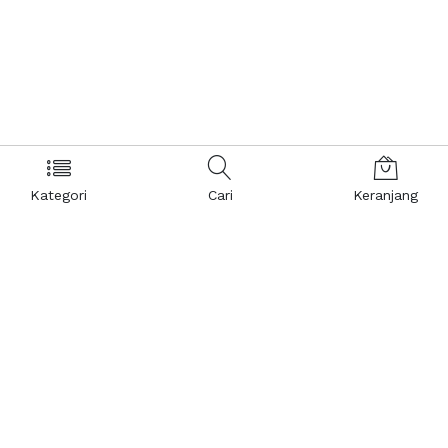
Kategori
Cari
Keranjang
Layanan Pelanggan
Kebijakan & Privasi