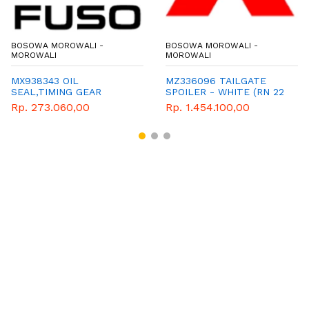
BOSOWA MOROWALI -
BOSOWA MOROWALI -
MOROWALI
MOROWALI
MX938343 OIL
MZ336096 TAILGATE
SEAL,TIMING GEAR
SPOILER - WHITE (RN 22
MY)
Rp. 273.060,00
Rp. 1.454.100,00