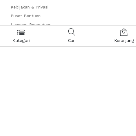
Kebijakan & Privasi
Pusat Bantuan
Layanan Pengaduan
Kategori
Cari
Keranjang
Keranjang Belanja
Tentang Kami
Afiliasi
Karir
Kontak