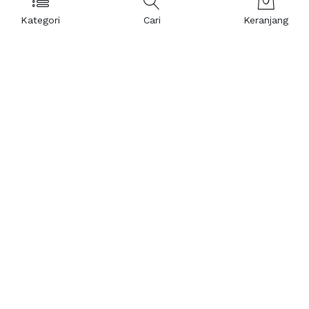
Kategori
Cari
Keranjang
Layanan Pelanggan
Kebijakan & Privasi
Pusat Bantuan
Layanan Pengaduan