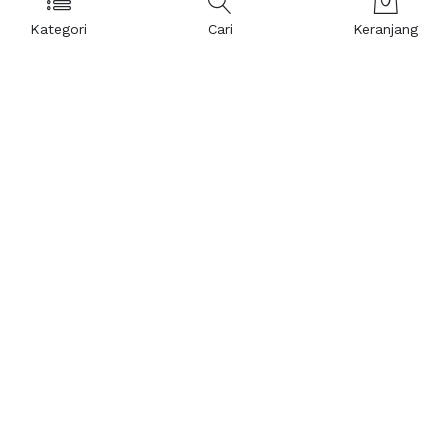
Kategori
Cari
Keranjang
Layanan Pelanggan
Kebijakan & Privasi
Pusat Bantuan
Layanan Pengaduan