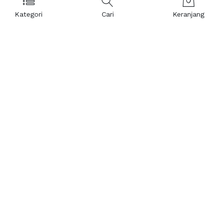
Kategori
Cari
Keranjang
Layanan Pelanggan
Kebijakan & Privasi
Pusat Bantuan
Layanan Pengaduan