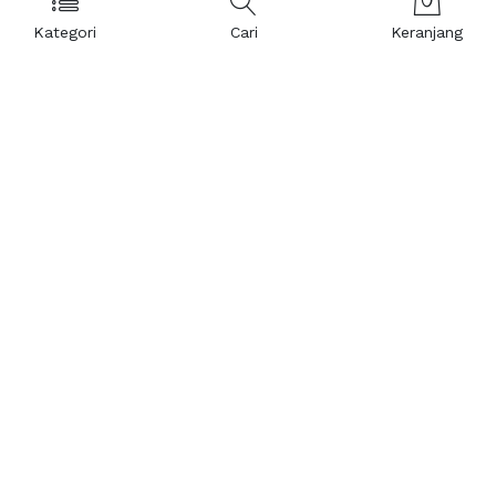
Kategori
Cari
Keranjang
Layanan Pelanggan
Kebijakan & Privasi
Pusat Bantuan
Layanan Pengaduan