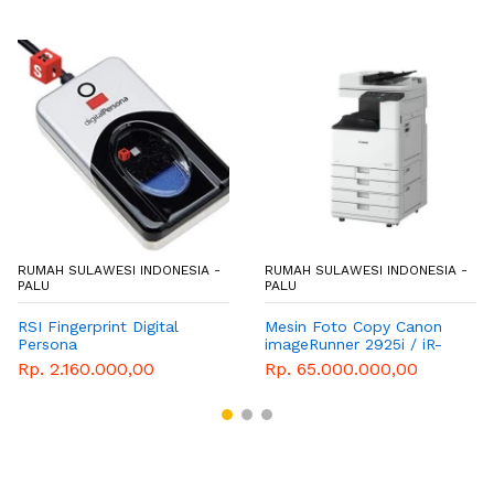
RUMAH SULAWESI INDONESIA -
RUMAH SULAWESI INDONESIA -
PALU
PALU
RSI Fingerprint Digital
Mesin Foto Copy Canon
Persona
imageRunner 2925i / iR-
2925i DADF Mesin
Rp. 2.160.000,00
Rp. 65.000.000,00
Fotocopy Monochrome A3