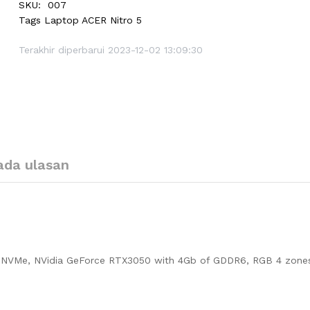
SKU:
007
Tags
Laptop ACER Nitro 5
Terakhir diperbarui 2023-12-02 13:09:30
ada ulasan
D NVMe, NVidia GeForce RTX3050 with 4Gb of GDDR6, RGB 4 zone