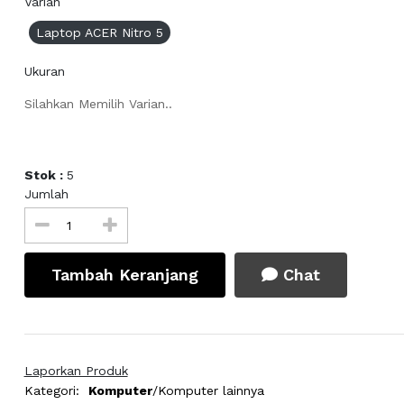
Varian
Laptop ACER Nitro 5
Ukuran
Silahkan Memilih Varian..
Stok :
5
Jumlah
Tambah Keranjang
Chat
Laporkan Produk
Kategori:
Komputer
/Komputer lainnya