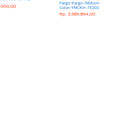
Fargo.Kargo-Ribbon-
.000,00
Color-YMCKH-75202
Morut
Rp. 3.989.894,00