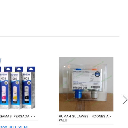
GAMASI PERSADA - -
RUMAH SULAWESI INDONESIA -
PALU
pson 003 65 ML