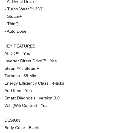
- AI Direct Drive
- Turbo Wash™ 360˚
- Steam+
- ThinQ
- Auto Dose
KEY FEATURES
AI DD™ : Yes
Inverter Direct Drive™ : Yes
Steam™ : Steam+
Turbosh : 39 Min
Energy Efficiency Class : 4-ticks
Add Item : Yes
Smart Diagnosis : version 3.0
Wifi (Wifi Control) : Yes
DESIGN
Body Color : Black