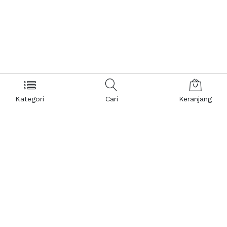
Kategori
Cari
Keranjang
Layanan Pelanggan
Kebijakan & Privasi