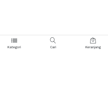
Kategori
Cari
Keranjang
Layanan Pelanggan
Kebijakan & Privasi