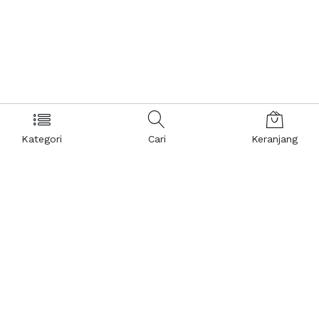
Kategori
Cari
Keranjang
Layanan Pelanggan
Kebijakan & Privasi