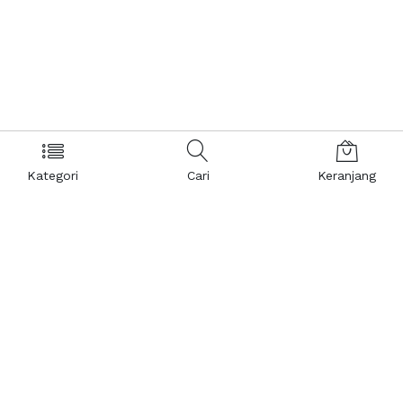
Kategori
Cari
Keranjang
Layanan Pelanggan
Kebijakan & Privasi