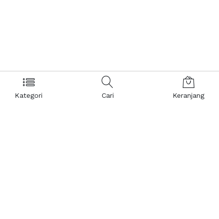
Kategori
Cari
Keranjang
Layanan Pelanggan
Kebijakan & Privasi