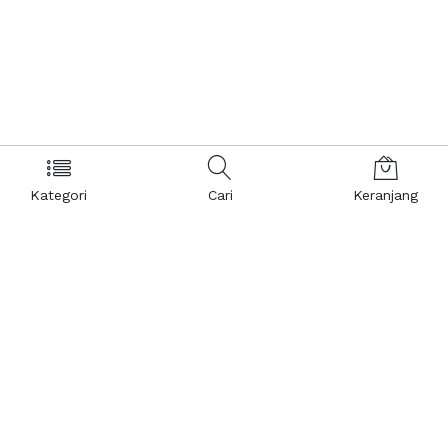
Kategori
Cari
Keranjang
Layanan Pelanggan
Kebijakan & Privasi