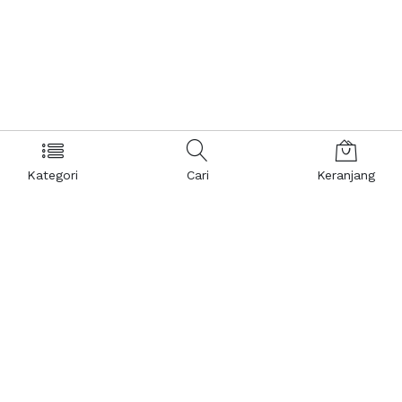
Kategori
Cari
Keranjang
Layanan Pelanggan
Kebijakan & Privasi