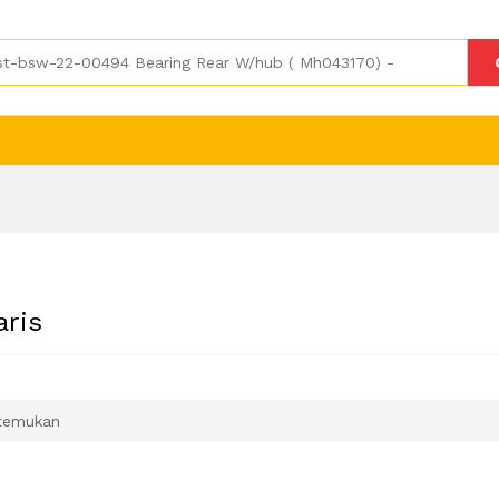
aris
temukan