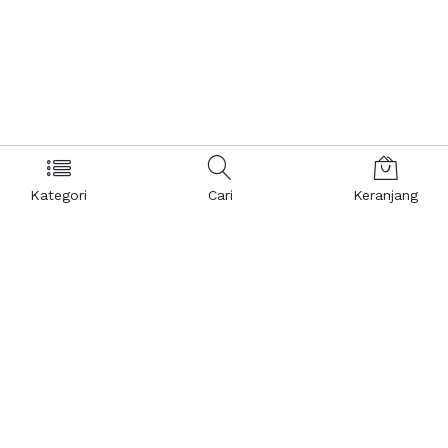
Kategori
Cari
Keranjang
Layanan Pelanggan
Kebijakan & Privasi