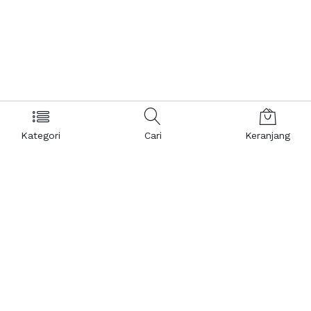
Kategori
Cari
Keranjang
Layanan Pelanggan
Kebijakan & Privasi