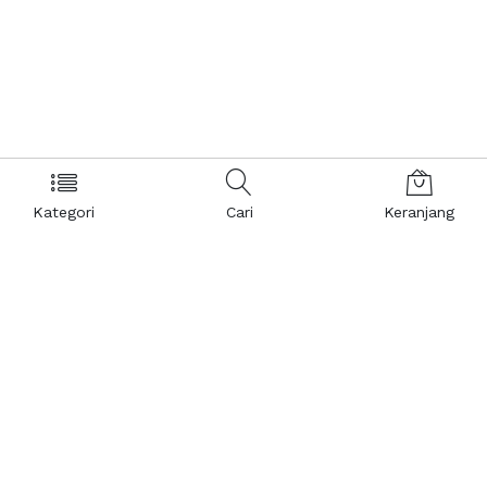
Kategori
Cari
Keranjang
Layanan Pelanggan
Kebijakan & Privasi