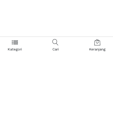
Kategori
Cari
Keranjang
Layanan Pelanggan
Kebijakan & Privasi