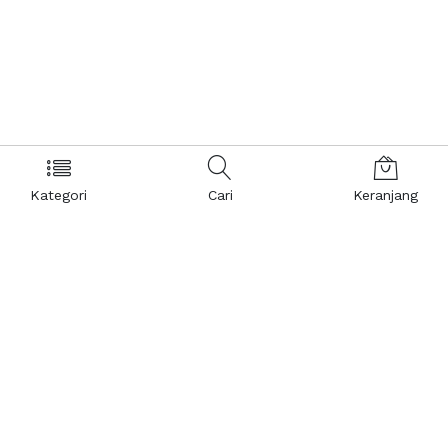
Kategori
Cari
Keranjang
Layanan Pelanggan
Kebijakan & Privasi