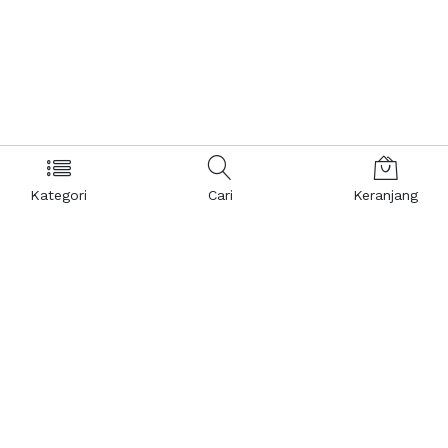
Kategori
Cari
Keranjang
Layanan Pelanggan
Kebijakan & Privasi