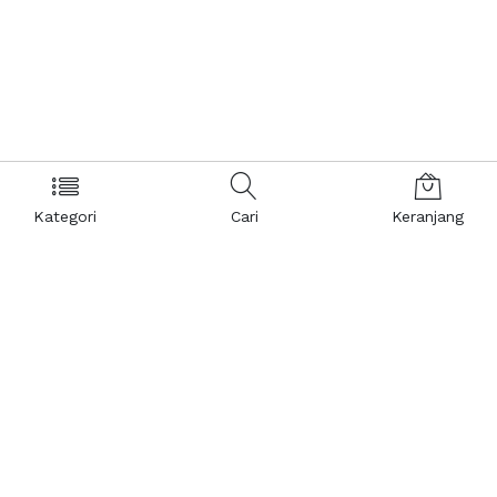
Kategori
Cari
Keranjang
Layanan Pelanggan
Kebijakan & Privasi