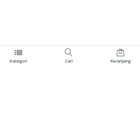
Kategori
Cari
Keranjang
Layanan Pelanggan
Kebijakan & Privasi