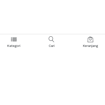
Kategori
Cari
Keranjang
Layanan Pelanggan
Kebijakan & Privasi