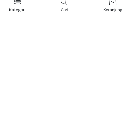
Kategori
Cari
Keranjang
Layanan Pelanggan
Kebijakan & Privasi
Pusat Bantuan
Layanan Pengaduan