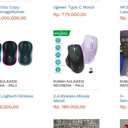
Foto Copy
Ugreen Type C Morut
HP.
imageRunner
Las
Rp. 775.000,00
/ iR-2925i DADF
5.000.000,00
Rp.
Fotocopy
hrome A3
SULAWESI
RUMAH SULAWESI
RUM
IA - PALU
INDONESIA - PALU
INDO
Logitech.Wireless.M185
2.4.Wireless.Mouse
V-
Morut
Gen
Mor
18.000,00
Rp. 189.000,00
Rp.