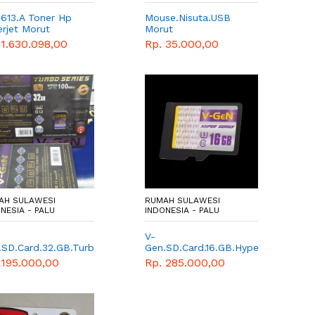
2613.A Toner Hp
Mouse.Nisuta.USB
erjet Morut
Morut
 1.630.098,00
Rp. 35.000,00
AH SULAWESI
RUMAH SULAWESI
NESIA - PALU
INDONESIA - PALU
V-
.SD.Card.32.GB.Turbo
Gen.SD.Card.16.GB.Hyper
ut
Morut
 195.000,00
Rp. 285.000,00