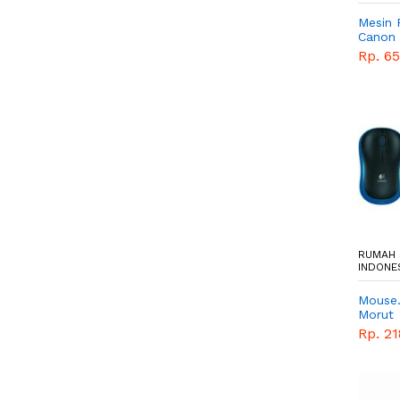
Mesin 
Canon 
2925i 
Rp. 6
Mesin 
Monoc
RUMAH 
INDONES
Mouse.
Morut
Rp. 2