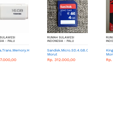
SULAWESI
RUMAH SULAWESI
RUM
IA - PALU
INDONESIA - PALU
INDO
a.Trans.Memory.Hayabusha.16GB
Sandisk.Micro.SD.4.GB.Class.4
Kin
Morut
Mor
37.000,00
Rp. 312.000,00
Rp.