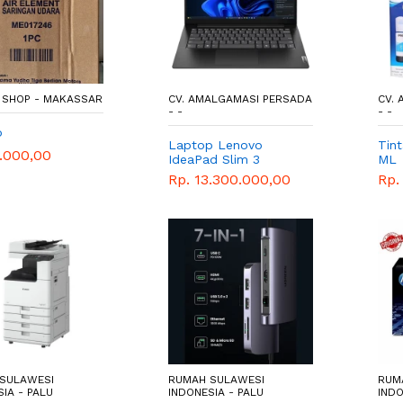
 SHOP - MAKASSAR
CV. AMALGAMASI PERSADA
CV.
- -
- -
p
Laptop Lenovo
Tin
0.000,00
IdeaPad Slim 3
ML
14ABR8 R5 7530U
Rp. 13.300.000,00
Rp.
8GB 512GB W11 OHS
SULAWESI
RUMAH SULAWESI
RUM
IA - PALU
INDONESIA - PALU
INDO