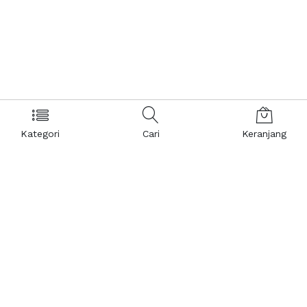
Kategori
Cari
Keranjang
Layanan Pelanggan
Kebijakan & Privasi