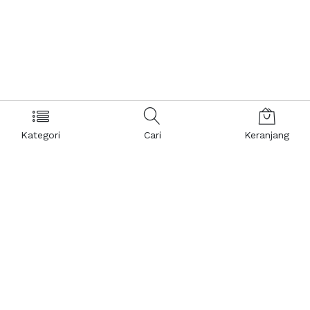
Kategori
Cari
Keranjang
Layanan Pelanggan
Kebijakan & Privasi