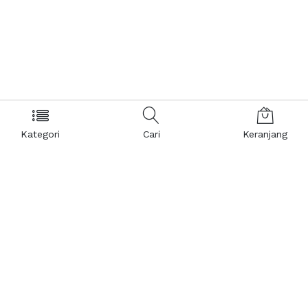
Kategori
Cari
Keranjang
Layanan Pelanggan
Kebijakan & Privasi