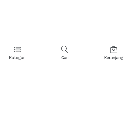
Kategori
Cari
Keranjang
Layanan Pelanggan
Kebijakan & Privasi