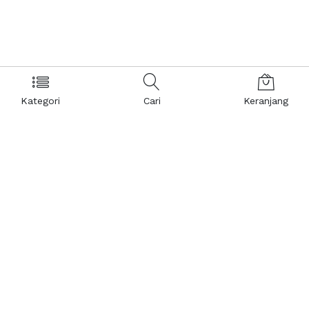
Kategori
Cari
Keranjang
Layanan Pelanggan
Kebijakan & Privasi
Pusat Bantuan
Layanan Pengaduan