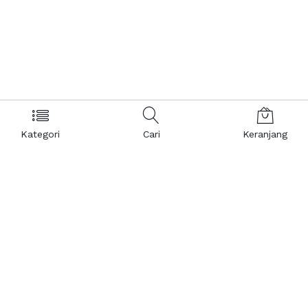
Kategori
Cari
Keranjang
Layanan Pelanggan
Kebijakan & Privasi