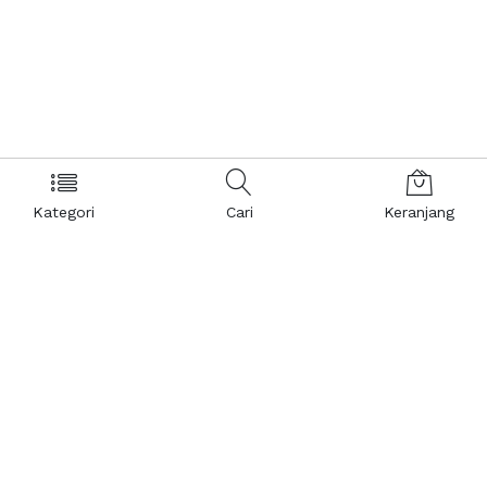
Kategori
Cari
Keranjang
Layanan Pelanggan
Kebijakan & Privasi