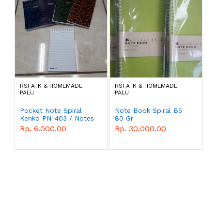
RSI ATK & HOMEMADE -
RSI ATK & HOMEMADE -
PALU
PALU
Pocket Note Spiral
Note Book Spiral B5
Kenko PN-403 / Notes
80 Gr
Spiral Kenko PN-403
Rp. 6.000,00
Rp. 30.000,00