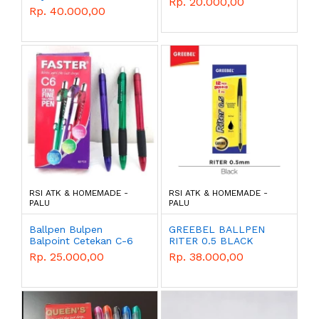
Rp. 20.000,00
pcs Putih Hitam Eraser
Rp. 40.000,00
Stip - Putih
RSI ATK & HOMEMADE -
RSI ATK & HOMEMADE -
PALU
PALU
Ballpen Bulpen
GREEBEL BALLPEN
Balpoint Cetekan C-6
RITER 0.5 BLACK
Hitam Faster
(12+1)
Rp. 25.000,00
Rp. 38.000,00