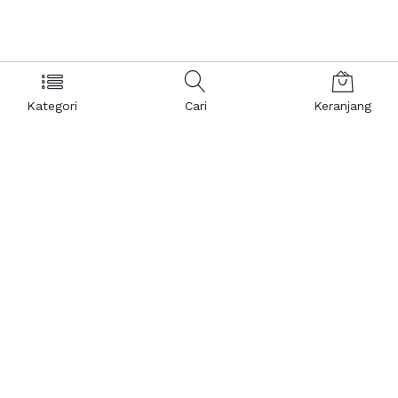
Kategori
Cari
Keranjang
Layanan Pelanggan
Kebijakan & Privasi
Pusat Bantuan
Layanan Pengaduan