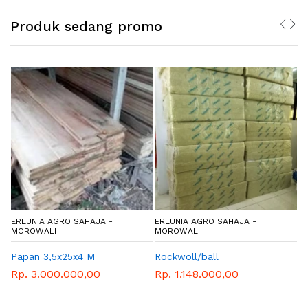
Produk sedang promo
ERLUNIA AGRO SAHAJA -
ERLUNIA AGRO SAHAJA -
E
MOROWALI
MOROWALI
M
Papan 3,5x25x4 M
Rockwoll/ball
B
p
Rp. 3.000.000,00
Rp. 1.148.000,00
R