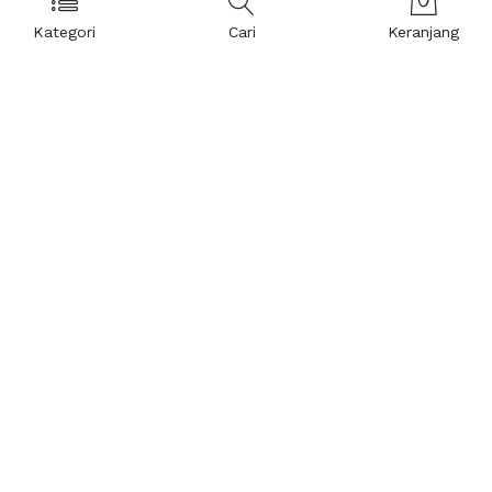
Kategori
Cari
Keranjang
Layanan Pelanggan
Kebijakan & Privasi
Pusat Bantuan
Layanan Pengaduan