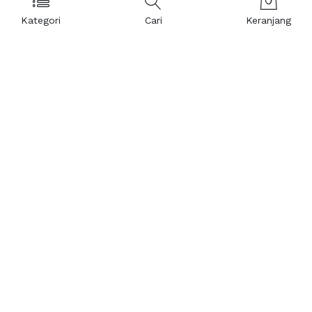
Kategori
Cari
Keranjang
Layanan Pelanggan
Kebijakan & Privasi
Pusat Bantuan
Layanan Pengaduan