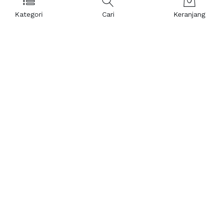
Kategori
Cari
Keranjang
Layanan Pelanggan
Kebijakan & Privasi
Pusat Bantuan
Layanan Pengaduan