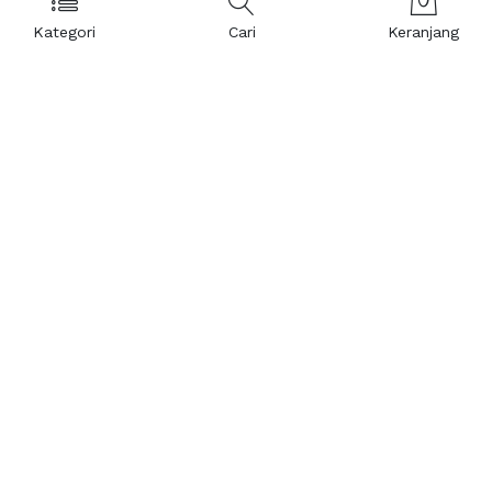
Kategori
Cari
Keranjang
Layanan Pelanggan
Kebijakan & Privasi
Pusat Bantuan
Layanan Pengaduan