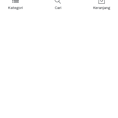
Kategori
Cari
Keranjang
Layanan Pelanggan
Kebijakan & Privasi
Pusat Bantuan
Layanan Pengaduan