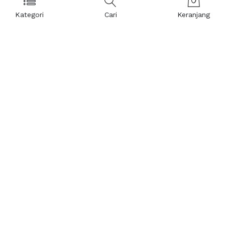
Kategori
Cari
Keranjang
Layanan Pelanggan
Kebijakan & Privasi
Pusat Bantuan
Layanan Pengaduan