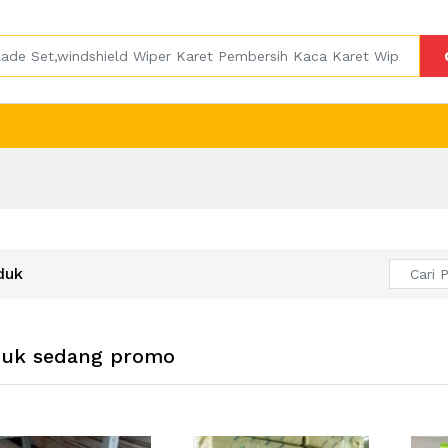
duk
duk sedang promo