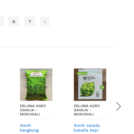
6
7
›
ERLUNIA AGRO
ERLUNIA AGRO
ER
SAHAJA -
SAHAJA -
SA
MOROWALI
MOROWALI
MO
Benih
Benih selada
Ba
kangkung
batafia Bejo
hid