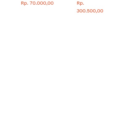
bangkok 1 kg
SEMENTEL
siz
Rp. 70.000,00
Rp.
Rp
panah merah
1000 PILLS
300.500,00