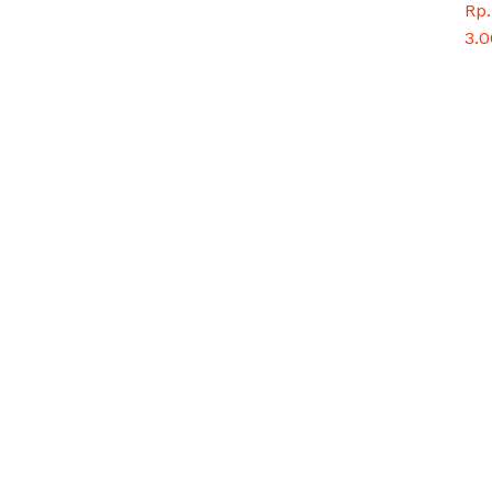
Rp.
Rp.
193.725,00
3.