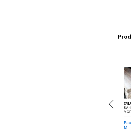
Prod
ERLUNIA AGRO
ERLUNIA AGRO
ERL
SAHAJA -
SAHAJA -
SAH
MOROWALI
MOROWALI
MOR
TDS EC Morut
TDS Meter
Pap
morut
M
Rp. 57.400,00