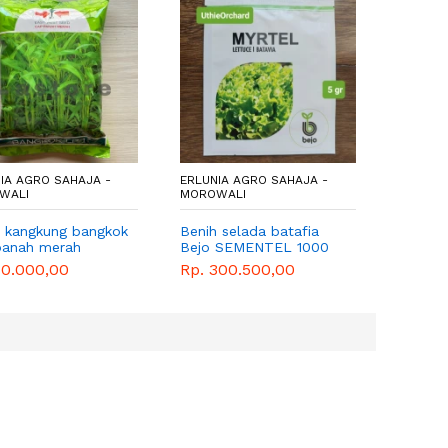
IA AGRO SAHAJA -
ERLUNIA AGRO SAHAJA -
ERLUNIA
WALI
MOROWALI
MOROWA
 kangkung bangkok
Benih selada batafia
Baki se
panah merah
Bejo SEMENTEL 1000
size L
PILLS
70.000,00
Rp. 300.500,00
Rp. 20