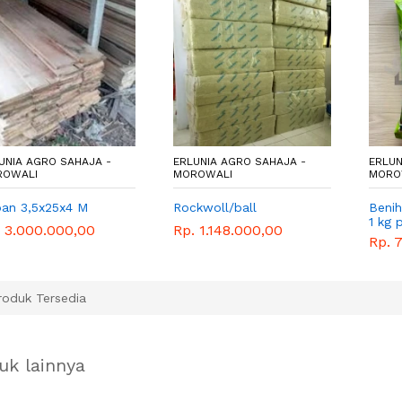
UNIA AGRO SAHAJA -
ERLUNIA AGRO SAHAJA -
ERLUN
ROWALI
MOROWALI
MORO
an 3,5x25x4 M
Rockwoll/ball
Benih
1 kg 
 3.000.000,00
Rp. 1.148.000,00
Rp. 
oduk Tersedia
uk lainnya