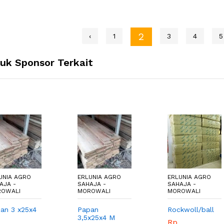
2
‹
1
3
4
5
uk Sponsor Terkait
UNIA AGRO
ERLUNIA AGRO
ERLUNIA AGRO
AJA -
SAHAJA -
SAHAJA -
OWALI
MOROWALI
MOROWALI
an 3 x25x4
Papan
Rockwoll/ball
3,5x25x4 M
Rp.